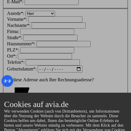
E-Mail*:
Anrede*:
Vorname*:
Nachname*:
Firma:
Straße*:
Hausnummer*:
PLZ*:
Ort*:
Telefon*:
Geburtsdatum*:
Ist diese Adresse auch Ihre Rechnungsadresse?
Ja
Cookies auf avia.de
Wir verwenden Cookies (auch von Drittanbietern), um Informationen
Nein
über die Nutzung der Website durch die Besucher zu sammeln. Diese
Cookies helfen uns dabei, Ihnen das bestmögliche Online-Erlebnis zu
bieten und unsere Website ständig zu verbessern. Mit dem Klick auf den
Ich stimme zu, dass meine Angaben erhoben und
Button "Akzeptieren" erklären Sie sich mit der Verwendung von Cookies