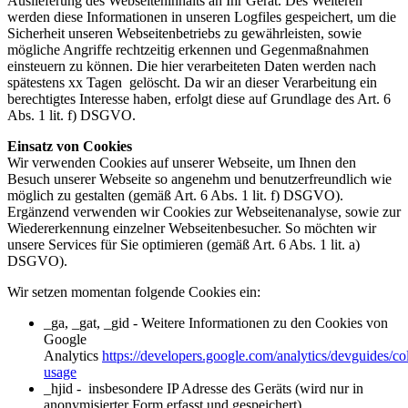
Auslieferung des Webseiteninhalts an Ihr Gerät. Des Weiteren
werden diese Informationen in unseren Logfiles gespeichert, um die
Sicherheit unseren Webseitenbetriebs zu gewährleisten, sowie
mögliche Angriffe rechtzeitig erkennen und Gegenmaßnahmen
einsteuern zu können. Die hier verarbeiteten Daten werden nach
spätestens xx Tagen gelöscht. Da wir an dieser Verarbeitung ein
berechtigtes Interesse haben, erfolgt diese auf Grundlage des Art. 6
Abs. 1 lit. f) DSGVO.
Einsatz von Cookies
Wir verwenden Cookies auf unserer Webseite, um Ihnen den
Besuch unserer Webseite so angenehm und benutzerfreundlich wie
möglich zu gestalten (gemäß Art. 6 Abs. 1 lit. f) DSGVO).
Ergänzend verwenden wir Cookies zur Webseitenanalyse, sowie zur
Wiedererkennung einzelner Webseitenbesucher. So möchten wir
unsere Services für Sie optimieren (gemäß Art. 6 Abs. 1 lit. a)
DSGVO).
Wir setzen momentan folgende Cookies ein:
_ga, _gat, _gid - Weitere Informationen zu den Cookies von
Google
Analytics
https://developers.google.com/analytics/devguides/col
usage
_hjid - insbesondere IP Adresse des Geräts (wird nur in
anonymisierter Form erfasst und gespeichert),