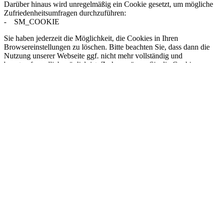
Darüber hinaus wird unregelmäßig ein Cookie gesetzt, um mögliche
Zufriedenheitsumfragen durchzuführen:
- SM_COOKIE
Sie haben jederzeit die Möglichkeit, die Cookies in Ihren
Browsereinstellungen zu löschen. Bitte beachten Sie, dass dann die
Nutzung unserer Webseite ggf. nicht mehr vollständig und
benutzerfreundlich möglich ist. Zudem müssen Sie die Cookie-
Information bei Ihrem nächsten Besuch erneut bestätigen.
Einbindung von Google Maps
Wir nutzen den Kartendienst Google Maps der Google Inc., 1600
Amphitheatre Parkway Mountain View, CA 94043, USA
(„Google“), um Ihnen die Möglichkeit der Tankstellensuche,
Routenplanung und Navigation zu unseren Standorten zu
erleichtern. Die rechtliche Grundlage hierfür ist Ihre Einwilligung
(Art. 49 Abs. 1 lit. a) DSGVO).
Bei Nutzung von Google Maps wird Ihre IP-Adresse an einen
Server von Google in den USA übermittelt. In diesem
Zusammenhang weisen wir Sie daraufhin, dass das Schutzniveau in
den USA nicht mit dem Schutzniveau in der EU/ dem EWR
gleichgesetzt werden kann und es auch keinen
Angemessenheitsbeschluss zwischen der EU und den USA gibt.