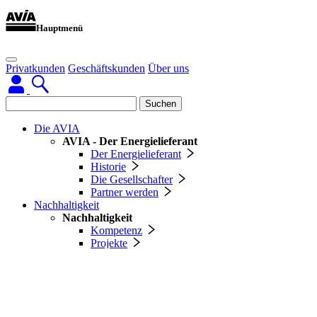
Hauptmenü
Privatkunden
Geschäftskunden
Über uns
Suchen
Die AVIA
AVIA - Der Energielieferant
Der Energielieferant
Historie
Die Gesellschafter
Partner werden
Nachhaltigkeit
Nachhaltigkeit
Kompetenz
Projekte
Engagement & Sponsoring
Engagement und Sponsoring
AVIA im Motorsport
AVIA im Wintersport
AVIA im Radsport