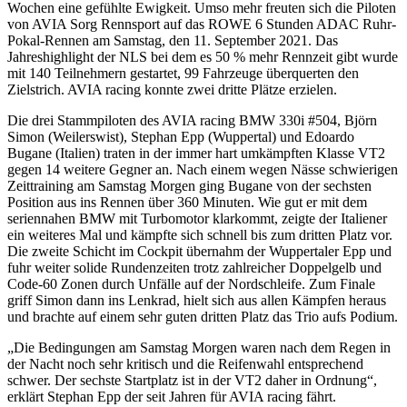
Wochen eine gefühlte Ewigkeit. Umso mehr freuten sich die Piloten
von AVIA Sorg Rennsport auf das ROWE 6 Stunden ADAC Ruhr-
Pokal-Rennen am Samstag, den 11. September 2021. Das
Jahreshighlight der NLS bei dem es 50 % mehr Rennzeit gibt wurde
mit 140 Teilnehmern gestartet, 99 Fahrzeuge überquerten den
Zielstrich. AVIA racing konnte zwei dritte Plätze erzielen.
Die drei Stammpiloten des AVIA racing BMW 330i #504, Björn
Simon (Weilerswist), Stephan Epp (Wuppertal) und Edoardo
Bugane (Italien) traten in der immer hart umkämpften Klasse VT2
gegen 14 weitere Gegner an. Nach einem wegen Nässe schwierigen
Zeittraining am Samstag Morgen ging Bugane von der sechsten
Position aus ins Rennen über 360 Minuten. Wie gut er mit dem
seriennahen BMW mit Turbomotor klarkommt, zeigte der Italiener
ein weiteres Mal und kämpfte sich schnell bis zum dritten Platz vor.
Die zweite Schicht im Cockpit übernahm der Wuppertaler Epp und
fuhr weiter solide Rundenzeiten trotz zahlreicher Doppelgelb und
Code-60 Zonen durch Unfälle auf der Nordschleife. Zum Finale
griff Simon dann ins Lenkrad, hielt sich aus allen Kämpfen heraus
und brachte auf einem sehr guten dritten Platz das Trio aufs Podium.
„Die Bedingungen am Samstag Morgen waren nach dem Regen in
der Nacht noch sehr kritisch und die Reifenwahl entsprechend
schwer. Der sechste Startplatz ist in der VT2 daher in Ordnung“,
erklärt Stephan Epp der seit Jahren für AVIA racing fährt.