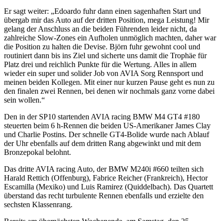
Er sagt weiter: „Edoardo fuhr dann einen sagenhaften Start und
übergab mir das Auto auf der dritten Position, mega Leistung! Mir
gelang der Anschluss an die beiden Führenden leider nicht, da
zahlreiche Slow-Zones ein Aufholen unmöglich machten, daher war
die Position zu halten die Devise. Björn fuhr gewohnt cool und
routiniert dann bis ins Ziel und sicherte uns damit die Trophäe für
Platz drei und reichlich Punkte für die Wertung. Alles in allem
wieder ein super und solider Job von AVIA Sorg Rennsport und
meinen beiden Kollegen. Mit einer nur kurzen Pause geht es nun zu
den finalen zwei Rennen, bei denen wir nochmals ganz vorne dabei
sein wollen.“
Den in der SP10 startenden AVIA racing BMW M4 GT4 #180
steuerten beim 6 h-Rennen die beiden US-Amerikaner James Clay
und Charlie Postins. Der schnelle GT4-Bolide wurde nach Ablauf
der Uhr ebenfalls auf dem dritten Rang abgewinkt und mit dem
Bronzepokal belohnt.
Das dritte AVIA racing Auto, der BMW M240i #660 teilten sich
Harald Rettich (Offenburg), Fabrice Reicher (Frankreich), Hector
Escamilla (Mexiko) und Luis Ramirez (Quiddelbach). Das Quartett
überstand das recht turbulente Rennen ebenfalls und erzielte den
sechsten Klassenrang.