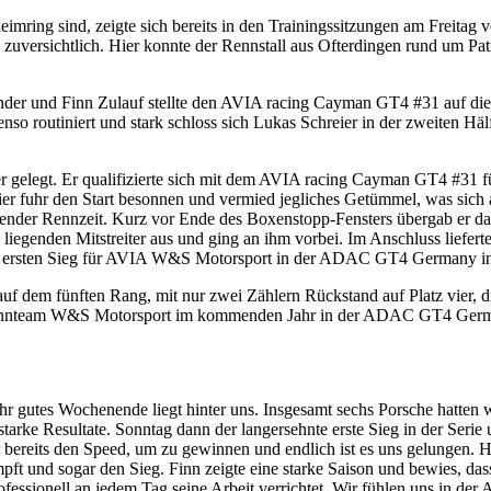
ring sind, zeigte sich bereits in den Trainingssitzungen am Freitag 
uversichtlich. Hier konnte der Rennstall aus Ofterdingen rund um Pat
nder und Finn Zulauf stellte den AVIA racing Cayman GT4 #31 auf die
so routiniert und stark schloss sich Lukas Schreier in der zweiten Häl
elegt. Er qualifizierte sich mit dem AVIA racing Cayman GT4 #31 für 
fuhr den Start besonnen und vermied jegliches Getümmel, was sich als
ibender Rennzeit. Kurz vor Ende des Boxenstopp-Fensters übergab er d
hm liegenden Mitstreiter aus und ging an ihm vorbei. Im Anschluss liefe
en ersten Sieg für AVIA W&S Motorsport in der ADAC GT4 Germany in
 dem fünften Rang, mit nur zwei Zählern Rückstand auf Platz vier, die
ennteam W&S Motorsport im kommenden Jahr in der ADAC GT4 Germany 
r gutes Wochenende liegt hinter uns. Insgesamt sechs Porsche hatten
starke Resultate. Sonntag dann der langersehnte erste Sieg in der Seri
ereits den Speed, um zu gewinnen und endlich ist es uns gelungen. Her
mpft und sogar den Sieg. Finn zeigte eine starke Saison und bewies, das
ofessionell an jedem Tag seine Arbeit verrichtet. Wir fühlen uns in de