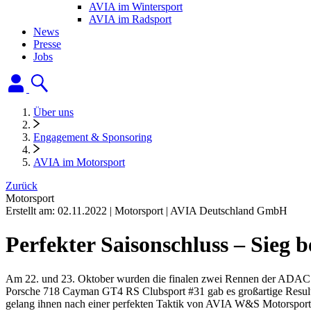
AVIA im Wintersport
AVIA im Radsport
News
Presse
Jobs
Über uns
Engagement & Sponsoring
AVIA im Motorsport
Zurück
Motorsport
Erstellt am:
02.11.2022
|
Motorsport
|
AVIA Deutschland GmbH
Perfekter Saisonschluss – Sie
Am 22. und 23. Oktober wurden die finalen zwei Rennen der ADAC
Porsche 718 Cayman GT4 RS Clubsport #31 gab es großartige Resulta
gelang ihnen nach einer perfekten Taktik von AVIA W&S Motorsport u