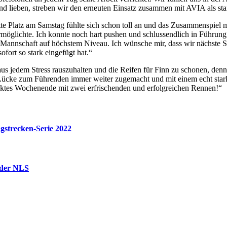
d lieben, streben wir den erneuten Einsatz zusammen mit AVIA als sta
 Platz am Samstag fühlte sich schon toll an und das Zusammenspiel m
möglichte. Ich konnte noch hart pushen und schlussendlich in Führung 
e Mannschaft auf höchstem Niveau. Ich wünsche mir, dass wir nächste S
fort so stark eingefügt hat.“
aus jedem Stress rauszuhalten und die Reifen für Finn zu schonen, d
Lücke zum Führenden immer weiter zugemacht und mit einem echt starken
ektes Wochenende mit zwei erfrischenden und erfolgreichen Rennen!“
strecken-Serie 2022
 der NLS