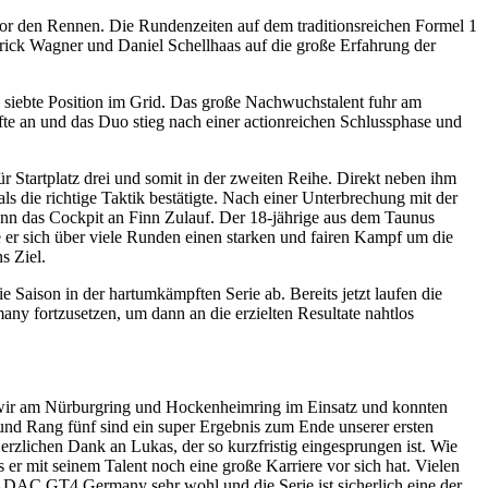
vor den Rennen. Die Rundenzeiten auf dem traditionsreichen Formel 1
rick Wagner und Daniel Schellhaas auf die große Erfahrung der
 siebte Position im Grid. Das große Nachwuchstalent fuhr am
fte an und das Duo stieg nach einer actionreichen Schlussphase und
Startplatz drei und somit in der zweiten Reihe. Direkt neben ihm
 die richtige Taktik bestätigte. Nach einer Unterbrechung mit der
ann das Cockpit an Finn Zulauf. Der 18-jährige aus dem Taunus
rte er sich über viele Runden einen starken und fairen Kampf um die
s Ziel.
 Saison in der hartumkämpften Serie ab. Bereits jetzt laufen die
fortzusetzen, um dann an die erzielten Resultate nahtlos
 wir am Nürburgring und Hockenheimring im Einsatz und konnten
e und Rang fünf sind ein super Ergebnis zum Ende unserer ersten
zlichen Dank an Lukas, der so kurzfristig eingesprungen ist. Wie
s er mit seinem Talent noch eine große Karriere vor sich hat. Vielen
r ADAC GT4 Germany sehr wohl und die Serie ist sicherlich eine der