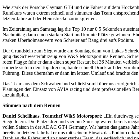
Wie stark der Porsche Cayman GT4 und die Fahrer auf dem Hockenheim
Rundkurs waren extrem schnell und stimmten das Team entsprechend z
letzten Jahre auf der Heimstrecke zurückgreifen.
Im Zeittraining am Samstag lag die Top 10 nur 0,5 Sekunden auseina
Nachmittag dann einen starken Start und konnte Plätze gewinnen. Eben
starken Überholmanövern von Schreier auf Rang drei aufs Podium.
Der Grundstein zum Sieg wurde am Sonntag dann von Lukas Schreier g
ging das Schwesterfahrzeug von W&S Motorsport ins Rennen. Schreier 
roten Flagge fuhr er dann einen super Restart bei 36 Minuten verble
sortierte sich in den Top drei ein, baute schnell Druck auf den vor i
Führung. Diese übernahm er dann im letzten Umlauf und brachte d
Das Team aus dem Schwabenland schließt somit überaus erfolgreich auf
Planungen den Einsatz von AVIA racing und dem professionellen R
anzuknüpfen.
Stimmen nach dem Rennen
Daniel Schellhaas, Teamchef W&S Motorsport:
„Ein durchweg seh
Siege feiern. Die Plätze drei und vier am Samstag waren bereits mega
vollen Saison in der ADAC GT4 Germany. Wir hatten das ganze Jahr b
bereits im letzten Jahr hat er uns mit seinem Einsatz das Podium erkä
Dank an die Fahrer und an unser starkes Team, das verlässlich und pr