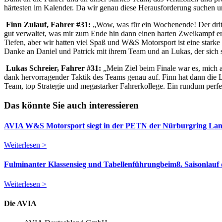
härtesten im Kalender. Da wir genau diese Herausforderung suchen un
Finn Zulauf, Fahrer #31:
„Wow, was für ein Wochenende! Der dritte
gut verwaltet, was mir zum Ende hin dann einen harten Zweikampf er
Tiefen, aber wir hatten viel Spaß und W&S Motorsport ist eine stark
Danke an Daniel und Patrick mit ihrem Team und an Lukas, der sich so
Lukas Schreier, Fahrer #31:
„Mein Ziel beim Finale war es, mich 
dank hervorragender Taktik des Teams genau auf. Finn hat dann die 
Team, top Strategie und megastarker Fahrerkollege. Ein rundum perf
Das könnte Sie auch interessieren
AVIA W&S Motorsport siegt in der PETN der Nürburgring Lang
Weiterlesen >
Fulminanter Klassensieg und Tabellenführungbeim8. Saisonlauf
Weiterlesen >
Die AVIA