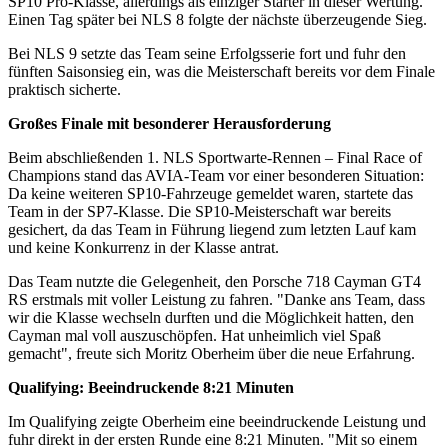
SP10 Pro-Klasse, allerdings als einziger Starter in dieser Wertung.
Einen Tag später bei NLS 8 folgte der nächste überzeugende Sieg.
Bei NLS 9 setzte das Team seine Erfolgsserie fort und fuhr den
fünften Saisonsieg ein, was die Meisterschaft bereits vor dem Finale
praktisch sicherte.
Großes Finale mit besonderer Herausforderung
Beim abschließenden 1. NLS Sportwarte-Rennen – Final Race of
Champions stand das AVIA-Team vor einer besonderen Situation:
Da keine weiteren SP10-Fahrzeuge gemeldet waren, startete das
Team in der SP7-Klasse. Die SP10-Meisterschaft war bereits
gesichert, da das Team in Führung liegend zum letzten Lauf kam
und keine Konkurrenz in der Klasse antrat.
Das Team nutzte die Gelegenheit, den Porsche 718 Cayman GT4
RS erstmals mit voller Leistung zu fahren. "Danke ans Team, dass
wir die Klasse wechseln durften und die Möglichkeit hatten, den
Cayman mal voll auszuschöpfen. Hat unheimlich viel Spaß
gemacht", freute sich Moritz Oberheim über die neue Erfahrung.
Qualifying: Beeindruckende 8:21 Minuten
Im Qualifying zeigte Oberheim eine beeindruckende Leistung und
fuhr direkt in der ersten Runde eine 8:21 Minuten. "Mit so einem