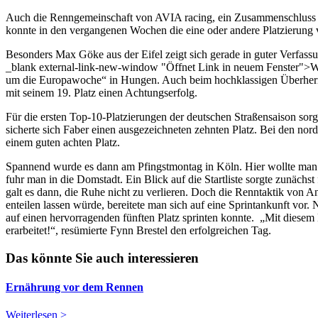
Auch die Renngemeinschaft von AVIA racing, ein Zusammenschluss von 
konnte in den vergangenen Wochen die eine oder andere Platzierung
Besonders Max Göke aus der Eifel zeigt sich gerade in guter Verfass
_blank external-link-new-window "Öffnet Link in neuem Fenster">Win
um die Europawoche“ in Hungen. Auch beim hochklassigen Überherrne
mit seinem 19. Platz einen Achtungserfolg.
Für die ersten Top-10-Platzierungen der deutschen Straßensaison so
sicherte sich Faber einen ausgezeichneten zehnten Platz. Bei den nor
einem guten achten Platz.
Spannend wurde es dann am Pfingstmontag in Köln. Hier wollte man i
fuhr man in die Domstadt. Ein Blick auf die Startliste sorgte zunäch
galt es dann, die Ruhe nicht zu verlieren. Doch die Renntaktik von A
enteilen lassen würde, bereitete man sich auf eine Sprintankunft vor.
auf einen hervorragenden fünften Platz sprinten konnte. „Mit diesem 
erarbeitet!“, resümierte Fynn Brestel den erfolgreichen Tag.
Das könnte Sie auch interessieren
Ernährung vor dem Rennen
Weiterlesen >