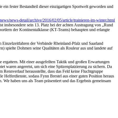
ein fester Bestandteil dieser einzigartigen Sportwelt geworden und
ews/news-detail/archive/2016/02/05/article/trainieren-im-winter.html
t insbesondere sein 13. Platz bei der achten Austragung von „Rund
rtlern der Kontinentalklasse (KT-Teams) behaupten und erlangte
m Einzelzeitfahren der Verbände Rheinland-Pfalz und Saarland
en) spielte Dohmen seine Qualitäten als Rouleur aus und landete auf
 ergattern. Mit einer ausgefeilten Taktik und großen Erwartungen
iet waren angereist, um sich eine Spitzenplatzierung zu sichern. Da
m Rennverlauf herausstellte, dass das Feld keine Fluchtgruppe
le Helferdienste, sodass Fynn Brestel aus einer guten Position heraus
ein. Wir haben uns als Team präsentiert und das Ergebnis gemeinsam