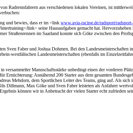
Radrennfahrern aus verschiedenen lokalen Vereinen, ist mittlerweile 
 verbuchen:
ung und bewies, dass er im <link
www.avia-racing.de/radsport/radsport-n
tertraining</link> seine Hausaufgaben gemacht hat. Hervorzuheben is
r Straßenrennen im Saarland konnte sich Göke zwischen den Profispo
rgten Sven Faber und Joshua Dohmen. Bei den Landesmeisterschaften i
drhein-westfälischen Landesmeisterschaften (ebenfalls im Einzelzeitfahr
n versammelter Mannschaftsstärke unbedingt einen der vorderen Plätze
st für Ernüchterung: Annähernd 200 Starter aus dem gesamten Bundesgeb
ndreas Mehdorn, dem Sportlichen Leiter des Teams, ging auf. Als sich i
 Nils Dillmann, Max Göke und Sven Faber leisteten als Anfahrer wertvol
Ergebnis können wir in Anbetracht der vielen Starter echt zufrieden s