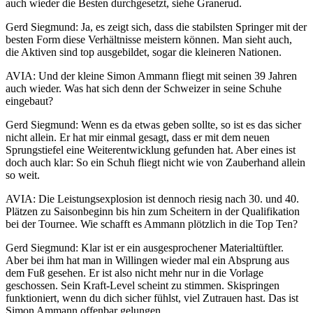
auch wieder die Besten durchgesetzt, siehe Granerud.
Gerd Siegmund: Ja, es zeigt sich, dass die stabilsten Springer mit der
besten Form diese Verhältnisse meistern können. Man sieht auch,
die Aktiven sind top ausgebildet, sogar die kleineren Nationen.
AVIA: Und der kleine Simon Ammann fliegt mit seinen 39 Jahren
auch wieder. Was hat sich denn der Schweizer in seine Schuhe
eingebaut?
Gerd Siegmund: Wenn es da etwas geben sollte, so ist es das sicher
nicht allein. Er hat mir einmal gesagt, dass er mit dem neuen
Sprungstiefel eine Weiterentwicklung gefunden hat. Aber eines ist
doch auch klar: So ein Schuh fliegt nicht wie von Zauberhand allein
so weit.
AVIA: Die Leistungsexplosion ist dennoch riesig nach 30. und 40.
Plätzen zu Saisonbeginn bis hin zum Scheitern in der Qualifikation
bei der Tournee. Wie schafft es Ammann plötzlich in die Top Ten?
Gerd Siegmund: Klar ist er ein ausgesprochener Materialtüftler.
Aber bei ihm hat man in Willingen wieder mal ein Absprung aus
dem Fuß gesehen. Er ist also nicht mehr nur in die Vorlage
geschossen. Sein Kraft-Level scheint zu stimmen. Skispringen
funktioniert, wenn du dich sicher fühlst, viel Zutrauen hast. Das ist
Simon Ammann offenbar gelungen.