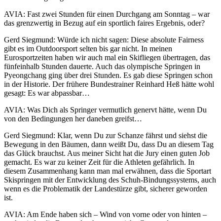
AVIA: Fast zwei Stunden für einen Durchgang am Sonntag – war
das grenzwertig in Bezug auf ein sportlich faires Ergebnis, oder?
Gerd Siegmund: Würde ich nicht sagen: Diese absolute Fairness
gibt es im Outdoorsport selten bis gar nicht. In meinen
Eurosportzeiten haben wir auch mal ein Skifliegen übertragen, das
fünfeinhalb Stunden dauerte. Auch das olympische Springen in
Pyeongchang ging über drei Stunden. Es gab diese Springen schon
in der Historie. Der frühere Bundestrainer Reinhard Heß hätte wohl
gesagt: Es war abpassbar…
AVIA: Was Dich als Springer vermutlich genervt hätte, wenn Du
von den Bedingungen her daneben greifst…
Gerd Siegmund: Klar, wenn Du zur Schanze fährst und siehst die
Bewegung in den Bäumen, dann weißt Du, dass Du an diesem Tag
das Glück brauchst. Aus meiner Sicht hat die Jury einen guten Job
gemacht. Es war zu keiner Zeit für die Athleten gefährlich. In
diesem Zusammenhang kann man mal erwähnen, dass die Sportart
Skispringen mit der Entwicklung des Schuh-Bindungssystems, auch
wenn es die Problematik der Landestürze gibt, sicherer geworden
ist.
AVIA: Am Ende haben sich – Wind von vorne oder von hinten –