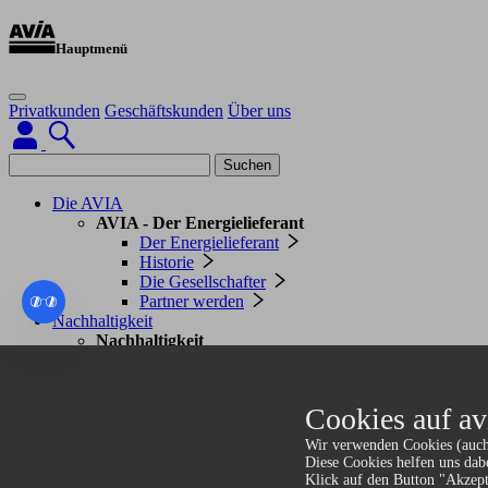
Hauptmenü
Privatkunden
Geschäftskunden
Über uns
Suchen
Die AVIA
AVIA - Der Energielieferant
Der Energielieferant
Historie
Die Gesellschafter
Partner werden
Nachhaltigkeit
Nachhaltigkeit
Kompetenz
Projekte
Engagement & Sponsoring
Cookies auf av
Engagement und Sponsoring
AVIA im Motorsport
Wir verwenden Cookies (auch
AVIA im Wintersport
Diese Cookies helfen uns dab
AVIA im Radsport
Klick auf den Button "Akzept