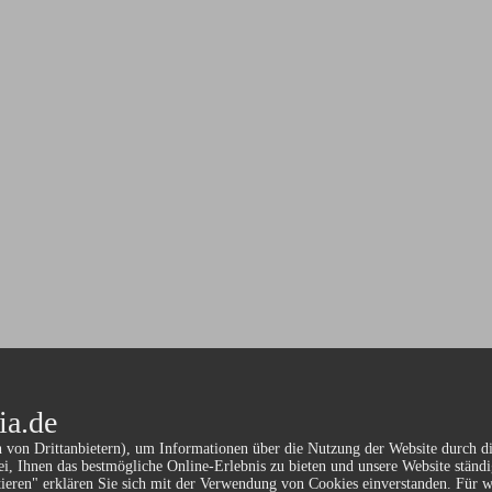
ia.de
 von Drittanbietern), um Informationen über die Nutzung der Website durch d
ei, Ihnen das bestmögliche Online-Erlebnis zu bieten und unsere Website ständ
ieren" erklären Sie sich mit der Verwendung von Cookies einverstanden. Für w