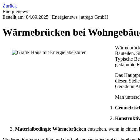
Zurück
Energienews
Erstellt am:
04.09.2025
|
Energienews
|
atrego GmbH
Wärmebrücken bei Wohngebäude
Wärmebrücke
Bauteilen. S
Typische Be
gedämmte Ro
Das Hauptpro
diesen Stell
Gerade in Al
Man untersc
Geometris
Konstrukt
Materialbedingte Wärmebrücken
entstehen, wenn in einem B
Moderne Bauvorschriften und das Gebäudeenergiegesetz schreiben de