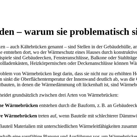
n – warum sie problematisch s
n – auch Kältebrücken genannt – sind Stellen in der Gebäudehülle, a
ie entstehen dort, wo der Wärmeschutz eines Hauses durch konstruktiv
ispiele sind Gebäudeecken, Fensteranschlüsse, Balkone oder Stahlträg
llladenkästen, Heizkörpernischen oder Deckenanschlüsse können Wär
blem von Wärmebrücken liegt darin, dass sie nicht nur zu erhöhten H
en sinkt die Oberflächentemperatur der Innenwand deutlich ab, was d
tbauten, in denen die Wärmedämmung oft lückenhaft ist, sind Wärmebr
heidet grundsätzlich zwischen drei Arten von Wärmebrücken:
che Wärmebrücken
entstehen durch die Bauform, z. B. an Gebäudee
ive Wärmebrücken
treten auf, wenn Bauteile mit schlechterer Dämmwi
auteil Materialien mit unterschiedlichen Wärmeleitfähigkeiten zusamm
shalb eine sorgfältige Planung und Ausführung vor, um Wärmebrücken 