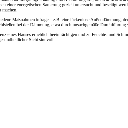
n einer energetischen Sanierung gezielt untersucht und beseitigt wer
zu machen.
ne Maßnahmen infrage – z.B. eine lückenlose Außendämmung, der Ei
Fehlstellen bei der Dämmung, etwa durch unsachgemäße Durchführung 
ienz eines Hauses erheblich beeinträchtigen und zu Feuchte- und Schi
esundheitlicher Sicht sinnvoll.