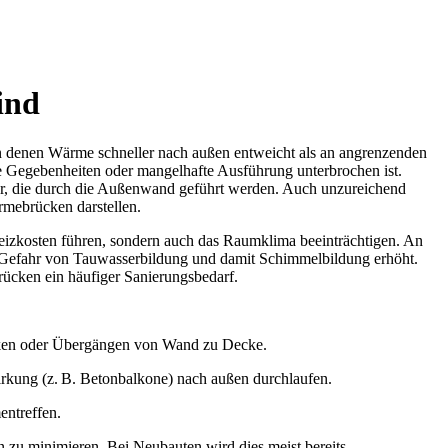
ind
n denen Wärme schneller nach außen entweicht als an angrenzenden
e Gegebenheiten oder mangelhafte Ausführung unterbrochen ist.
er, die durch die Außenwand geführt werden. Auch unzureichend
mebrücken darstellen.
eizkosten führen, sondern auch das Raumklima beeinträchtigen. An
ie Gefahr von Tauwasserbildung und damit Schimmelbildung erhöht.
ücken ein häufiger Sanierungsbedarf.
cken oder Übergängen von Wand zu Decke.
rkung (z. B. Betonbalkone) nach außen durchlaufen.
entreffen.
zu minimieren. Bei Neubauten wird dies meist bereits