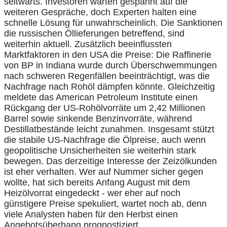
seitwärts. Investoren warten gespannt auf die
weiteren Gespräche, doch Experten halten eine
schnelle Lösung für unwahrscheinlich. Die Sanktionen
die russischen Öllieferungen betreffend, sind
weiterhin aktuell.
Zusätzlich beeinflussten
Marktfaktoren in den USA die Preise: Die Raffinerie
von BP in Indiana wurde durch Überschwemmungen
nach schweren Regenfällen beeinträchtigt, was die
Nachfrage nach Rohöl dämpfen könnte. Gleichzeitig
meldete das American Petroleum Institute einen
Rückgang der US-Rohölvorräte um 2,42 Millionen
Barrel sowie sinkende Benzinvorräte, während
Destillatbestände leicht zunahmen. Insgesamt stützt
die stabile US-Nachfrage die Ölpreise, auch wenn
geopolitische Unsicherheiten sie weiterhin stark
bewegen. Das derzeitige Interesse der Zeizölkunden
ist eher verhalten. Wer auf Nummer sicher gegen
wollte, hat sich bereits Anfang August mit dem
Heizölvorrat eingedeckt - wer eher auf noch
günstigere Preise spekuliert, wartet noch ab, denn
viele Analysten haben für den Herbst einen
Angebotsüberhang prognostiziert.