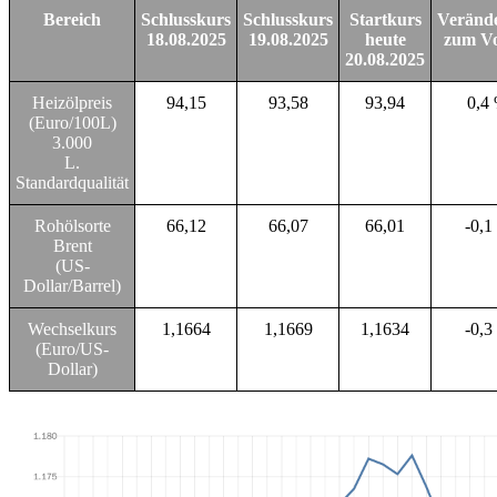
Bereich
Schlusskurs
Schlusskurs
Startkurs
Veränd
18.08.2025
19.08.2025
heute
zum Vo
20.08.2025
Heizölpreis
94,15
93,58
93,94
0,4
(Euro/100L)
3.000
L.
Standardqualität
Rohölsorte
66,12
66,07
66,01
-0,1
Brent
(US-
Dollar/Barrel)
Wechselkurs
1,1664
1,1669
1,1634
-0,3
(Euro/US-
Dollar)