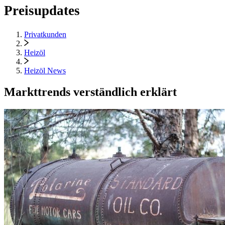
Preisupdates
Privatkunden
Heizöl
Heizöl News
Markttrends verständlich erklärt