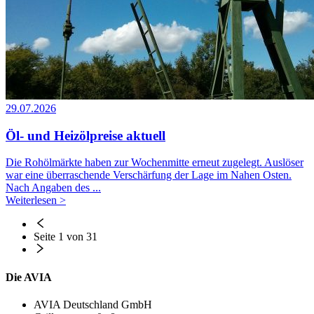
29.07.2026
Öl- und Heizölpreise aktuell
Die Rohölmärkte haben zur Wochenmitte erneut zugelegt. Auslöser
war eine überraschende Verschärfung der Lage im Nahen Osten.
Nach Angaben des ...
Weiterlesen >
Seite 1 von 31
Die AVIA
AVIA Deutschland GmbH