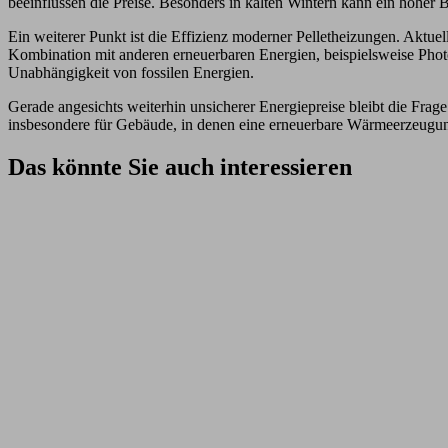
beeinflussen die Preise. Besonders in kalten Wintern kann ein hoher
Ein weiterer Punkt ist die Effizienz moderner Pelletheizungen. Aktue
Kombination mit anderen erneuerbaren Energien, beispielsweise Photo
Unabhängigkeit von fossilen Energien.
Gerade angesichts weiterhin unsicherer Energiepreise bleibt die Frag
insbesondere für Gebäude, in denen eine erneuerbare Wärmeerzeugung
Das könnte Sie auch interessieren