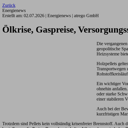
Zurück
Energienews
Erstellt am:
02.07.2026
|
Energienews
|
atrego GmbH
Ölkrise, Gaspreise, Versorgungss
Die vergangenen 
geopolitische Spa
Heizsysteme biete
Holzpellets gelte
Transportwegen u
Rohstoffkreisläuf
Ein wichtiger Vor
ohnehin anfallen
oder starke Schw
einer stabileren 
Auch bei der Bev
kurzfristigen Ma
Trotzdem sind Pellets kein vollständig krisenfreier Brennstoff. Auch