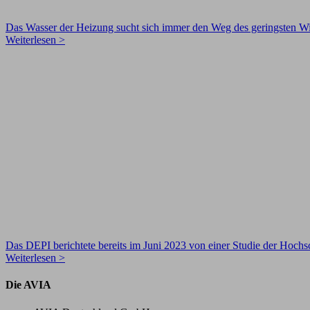
Das Wasser der Heizung sucht sich immer den Weg des geringsten Wide
Weiterlesen >
Das DEPI berichtete bereits im Juni 2023 von einer Studie der Hoch
Weiterlesen >
Die AVIA