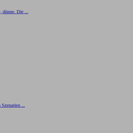
 dünne. Die ...
Szenarien ...