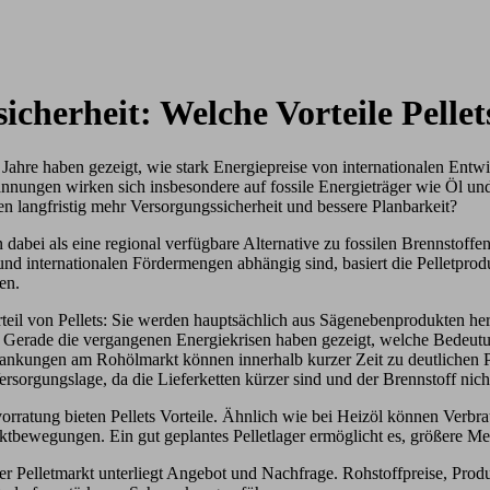
icherheit: Welche Vorteile Pellet
Jahre haben gezeigt, wie stark Energiepreise von internationalen Ent
nnungen wirken sich insbesondere auf fossile Energieträger wie Öl und
n langfristig mehr Versorgungssicherheit und bessere Planbarkeit?
n dabei als eine regional verfügbare Alternative zu fossilen Brennstof
nd internationalen Fördermengen abhängig sind, basiert die Pelletpro
en.
teil von Pellets: Sie werden hauptsächlich aus Sägenebenprodukten herg
. Gerade die vergangenen Energiekrisen haben gezeigt, welche Bedeutu
ankungen am Rohölmarkt können innerhalb kurzer Zeit zu deutlichen P
Versorgungslage, da die Lieferketten kürzer sind und der Brennstoff nic
orratung bieten Pellets Vorteile. Ähnlich wie bei Heizöl können Verbr
rktbewegungen. Ein gut geplantes Pelletlager ermöglicht es, größere M
 der Pelletmarkt unterliegt Angebot und Nachfrage. Rohstoffpreise, Pro