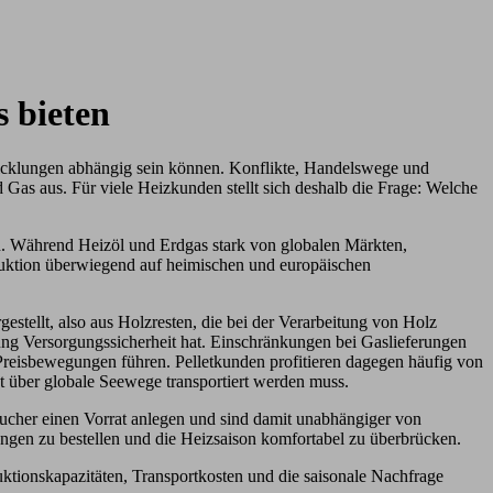
s bieten
wicklungen abhängig sein können. Konflikte, Handelswege und
 Gas aus. Für viele Heizkunden stellt sich deshalb die Frage: Welche
fen. Während Heizöl und Erdgas stark von globalen Märkten,
duktion überwiegend auf heimischen und europäischen
estellt, also aus Holzresten, die bei der Verarbeitung von Holz
ng Versorgungssicherheit hat. Einschränkungen bei Gaslieferungen
reisbewegungen führen. Pelletkunden profitieren dagegen häufig von
ht über globale Seewege transportiert werden muss.
aucher einen Vorrat anlegen und sind damit unabhängiger von
engen zu bestellen und die Heizsaison komfortabel zu überbrücken.
duktionskapazitäten, Transportkosten und die saisonale Nachfrage