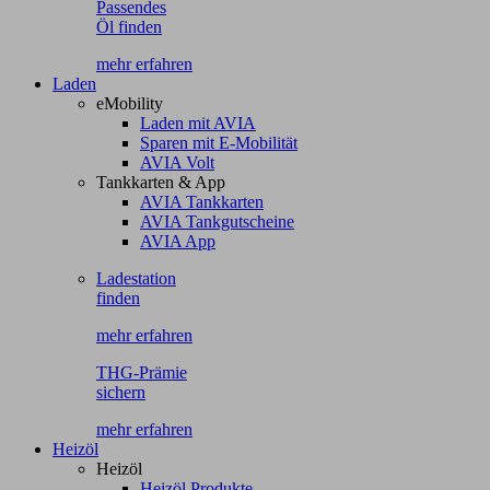
Passendes
Öl finden
mehr erfahren
Laden
eMobility
Laden mit AVIA
Sparen mit E-Mobilität
AVIA Volt
Tankkarten & App
AVIA Tankkarten
AVIA Tankgutscheine
AVIA App
Ladestation
finden
mehr erfahren
THG-Prämie
sichern
mehr erfahren
Heizöl
Heizöl
Heizöl Produkte