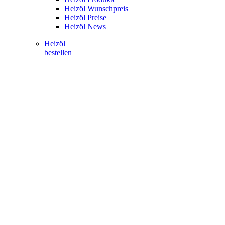
Heizöl Wunschpreis
Heizöl Preise
Heizöl News
Heizöl
bestellen
mehr erfahren
Pellets
Pellets
Pellets Produkte
Anwendungsbereiche
Pellets Wunschpreis
Pellets Preise
Pellets News
Pellets
bestellen
mehr erfahren
Strom
Strom
AVIA Strom
Strom Produkte
Stromkennzeichnung