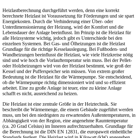
Heizlastberechnung durchgeführt werden, denn eine korrekt
berechnete Heizlast ist Voraussetzung für Förderungen und sie spart
Energiekosten. Durch die Verhinderung einer Über- oder
Unterdimensionierung der Heizung, wird der Komfort und die
Lebensdauer der Anlage beeinflusst. Im Prinzip ist die Heizlast für
alle Heizsysteme wichtig, jedoch gibt es Unterschiede bei den
einzelnen Systemen. Bei Gas- und Ölheizungen ist die Heizlast
Grundlage für die richtige Kesselauslegung. Bei Fußboden- und
Wandheizungen beeinflusst die Heizlast, wie viele Heizkreise nötig
sind und wie hoch die Vorlauftemperatur sein muss. Bei der Pellet-
oder Holzheizungen wird von der Heizlast bestimmt, wie groß der
Kessel und der Pufferspeicher sein müssen. Von extrem großer
Bedeutung ist die Heizlast für die Wärmepumpe. Sie entscheidend,
ob die Wärmepumpe richtig dimensioniert wird und so effizient
arbeitet. Eine zu große Anlage ist teuer, eine zu kleine Anlage
schafft es nicht, ausreichend zu heizen.
Die Heizlast ist eine zentrale Größe in der Heiztechnik. Sie
beschreibt die Wärmemenge, die einem Gebäude zugeführt werden
muss, um bei den niedrigsten zu erwartenden Außentemperaturen, in
Abhängigkeit von der Region, eine angenehme Raumtemperatur
(ca. 20 Grad Celsius) im Inneren aufrechtzuerhalten. Grundlage für
die Berechnung ist die DIN EN 12831, die europaweit einheitliche
Standards festlegt. Die Heizlast wird in Kilowatt (kW) angegeben