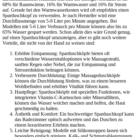
68% für Raumwärme, 16% für Warmwasser und 16% für Strom
auf. Gerade bei den Warmwasserkosten wird oft empfohlen einen
Sparduschkopf zu verwenden. Je nach Hersteller wird eine
Durchflussmenge von 5-9 Liter pro Minute angegeben. Bei
Modellen mit 5-6 Liter Verbrauch pro Minute können also bis zu
65% Wasser gespart werden. Schon allein dies wäre Grund genug,
auf einen Sparduschkopf umzusteigen, aber es gibt noch weitere
Vorteile, die nicht von der Hand zu weisen sind:
Erhöhte Entspannung: Sparduschköpfe bieten oft
verschiedene Wasserstrahloptionen wie Massagestrahl,
sanften Regen oder Nebel, die zur Entspannung und
Stressreduktion beitragen können.
Verbesserte Durchblutung: Einige Massageduschköpfe
können die Durchblutung fördern, was zu einem besseren
Wohlbefinden und erhöhter Vitalität führen kann.
Hautpflege: Sparduschköpfe mit speziellen Funktionen, wie
integrierten Vitamin-C-Kartuschen oder Mineralfiltern,
können das Wasser weicher machen und helfen, die Haut
geschmeidig zu halten.
Ästhetik und Komfort: Ein hochwertiger Sparduschkopf kann
das Badezimmer optisch aufwerten und das Duschen zu
einem luxuriöseren Erlebnis machen.
Leichte Reinigung: Modelle mit Silikonnoppen lassen sich
besonders einfach reinigen. Kalk- und Schmutzablagerungen