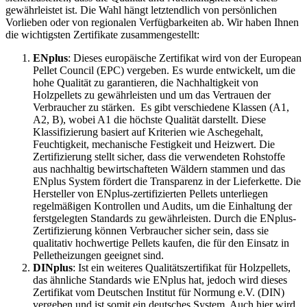
gewährleistet ist.
Die Wahl hängt letztendlich von persönlichen
Vorlieben oder von regionalen Verfügbarkeiten ab. Wir haben Ihnen
die wichtigsten Zertifikate zusammengestellt:
ENplus
: Dieses europäische Zertifikat wird von der European
Pellet Council (EPC) vergeben. Es wurde entwickelt, um die
hohe Qualität zu garantieren, die Nachhaltigkeit von
Holzpellets zu gewährleisten und um das Vertrauen der
Verbraucher zu stärken. Es gibt verschiedene Klassen (A1,
A2, B), wobei A1 die höchste Qualität darstellt. Diese
Klassifizierung basiert auf Kriterien wie Aschegehalt,
Feuchtigkeit, mechanische Festigkeit und Heizwert. Die
Zertifizierung stellt sicher, dass die verwendeten Rohstoffe
aus nachhaltig bewirtschafteten Wäldern stammen und das
ENplus System fördert die Transparenz in der Lieferkette. Die
Hersteller von ENplus-zertifizierten Pellets unterliegen
regelmäßigen Kontrollen und Audits, um die Einhaltung der
ferstgelegten Standards zu gewährleisten. Durch die ENplus-
Zertifizierung können Verbraucher sicher sein, dass sie
qualitativ hochwertige Pellets kaufen, die für den Einsatz in
Pelletheizungen geeignet sind.
DINplus
: Ist ein weiteres Qualitätszertifikat für Holzpellets,
das ähnliche Standards wie ENplus hat, jedoch wird dieses
Zertifikat vom Deutschen Institut für Normung e.V. (DIN)
vergeben und ist somit ein deutsches System. Auch hier wird