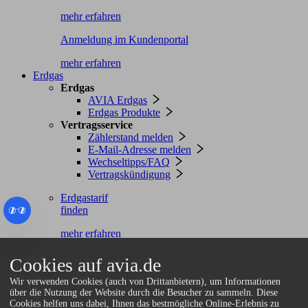
mehr erfahren
Anmeldung im Kundenportal
mehr erfahren
Erdgas
Erdgas
AVIA Erdgas
Erdgas Produkte
Vertragsservice
Zählerstand melden
E-Mail-Adresse melden
Wechseltipps/FAQ
Vertragskündigung
Erdgastarif
finden
mehr erfahren
Anmeldung im Kundenportal
Cookies auf avia.de
mehr erfahren
Wir verwenden Cookies (auch von Drittanbietern), um Informationen
Energie-Service
über die Nutzung der Website durch die Besucher zu sammeln. Diese
Cookies helfen uns dabei, Ihnen das bestmögliche Online-Erlebnis zu
Energie-Service