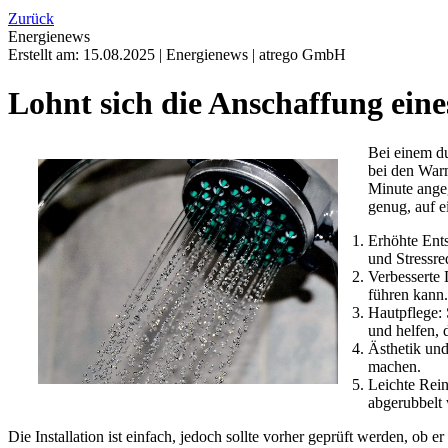
Zurück
Energienews
Erstellt am:
15.08.2025
|
Energienews
|
atrego GmbH
Lohnt sich die Anschaffung ein
Bei einem d
bei den War
Minute ange
genug, auf e
Erhöhte Ents
und Stressre
Verbesserte
führen kann.
Hautpflege: 
und helfen, 
Ästhetik un
machen.
Leichte Rein
abgerubbelt
Die Installation ist einfach, jedoch sollte vorher geprüft werden, ob