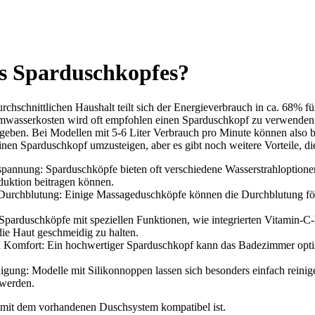
es Sparduschkopfes?
urchschnittlichen Haushalt teilt sich der Energieverbrauch in ca. 6
mwasserkosten wird oft empfohlen einen Sparduschkopf zu verwenden. 
geben. Bei Modellen mit 5-6 Liter Verbrauch pro Minute können also b
inen Sparduschkopf umzusteigen, aber es gibt noch weitere Vorteile, di
pannung: Sparduschköpfe bieten oft verschiedene Wasserstrahloptione
duktion beitragen können.
 Durchblutung: Einige Massageduschköpfe können die Durchblutung för
Sparduschköpfe mit speziellen Funktionen, wie integrierten Vitamin-C
die Haut geschmeidig zu halten.
d Komfort: Ein hochwertiger Sparduschkopf kann das Badezimmer optis
igung: Modelle mit Silikonnoppen lassen sich besonders einfach rein
 werden.
 er mit dem vorhandenen Duschsystem kompatibel ist.