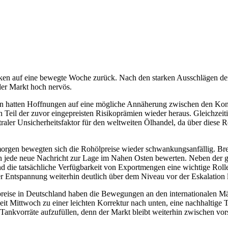
cken auf eine bewegte Woche zurück. Nach den starken Ausschlägen der
 der Markt hoch nervös.
hatten Hoffnungen auf eine mögliche Annäherung zwischen den Konflik
 Teil der zuvor eingepreisten Risikoprämien wieder heraus. Gleichzeit
traler Unsicherheitsfaktor für den weltweiten Ölhandel, da über diese
orgen bewegten sich die Rohölpreise wieder schwankungsanfällig. Bre
n jede neue Nachricht zur Lage im Nahen Osten bewerten. Neben der g
 die tatsächliche Verfügbarkeit von Exportmengen eine wichtige Rolle.
er Entspannung weiterhin deutlich über dem Niveau vor der Eskalation 
reise in Deutschland haben die Bewegungen an den internationalen Mä
t Mittwoch zu einer leichten Korrektur nach unten, eine nachhaltige T
Tankvorräte aufzufüllen, denn der Markt bleibt weiterhin zwischen vo