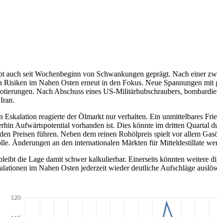
bt auch seit Wochenbeginn von Schwankungen geprägt. Nach einer zw
en Risiken im Nahen Osten erneut in den Fokus. Neue Spannungen mit 
otierungen. Nach Abschuss eines US-Militärhubschraubers, bombardier
Iran.
n Eskalation reagierte der Ölmarkt nur verhalten. Ein unmittelbares F
rhin Aufwärtspotential vorhanden ist. Dies könnte im dritten Quartal 
den Preisen führen. Neben dem reinen Rohölpreis spielt vor allem Gasö
lle. Änderungen an den internationalen Märkten für Mitteldestillate 
leibt die Lage damit schwer kalkulierbar. Einerseits könnten weitere dip
lationen im Nahen Osten jederzeit wieder deutliche Aufschläge auslös