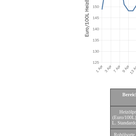
Bereic
Heizölpr
(Euro/100L)
L. Standardq
Rohölsorte