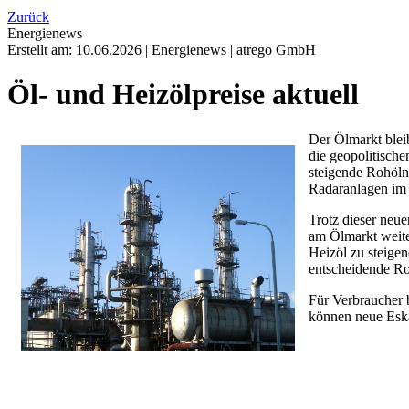
Zurück
Energienews
Erstellt am:
10.06.2026
|
Energienews
|
atrego GmbH
Öl- und Heizölpreise aktuell
Der Ölmarkt blei
die geopolitisch
steigende Rohöln
Radaranlagen im 
Trotz dieser neue
am Ölmarkt weite
Heizöl zu steigen
entscheidende Ro
Für Verbraucher b
können neue Eska