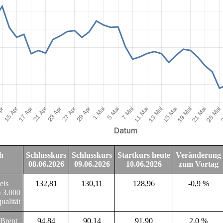
h
Schlusskurs
Schlusskurs
Startkurs heute
Veränderung
08.06.2026
09.06.2026
10.06.2026
zum Vortag
eis
132,81
130,11
128,96
-0,9 %
 3.000
ualität
 Brent
94,84
90,14
91,90
2,0 %